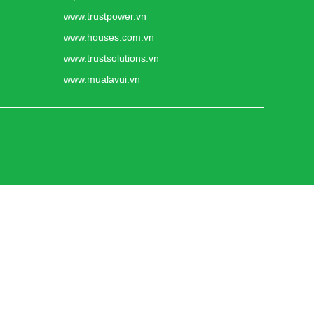
www.trustpower.vn
www.houses.com.vn
www.trustsolutions.vn
www.mualavui.vn