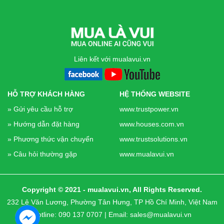
Liên kết với mualavui.vn
HỖ TRỢ KHÁCH HÀNG
HỆ THỐNG WEBSITE
» Gửi yêu cầu hỗ trợ
www.trustpower.vn
» Hướng dẫn đặt hàng
www.houses.com.vn
» Phương thức vận chuyển
www.trustsolutions.vn
» Câu hỏi thường gặp
www.mualavui.vn
Copyright © 2021 - mualavui.vn, All Rights Reserved.
232 Lê Văn Lương, Phường Tân Hưng, TP Hồ Chí Minh, Việt Nam
Hotline:
090 137 0707
| Email:
sales@mualavui.vn