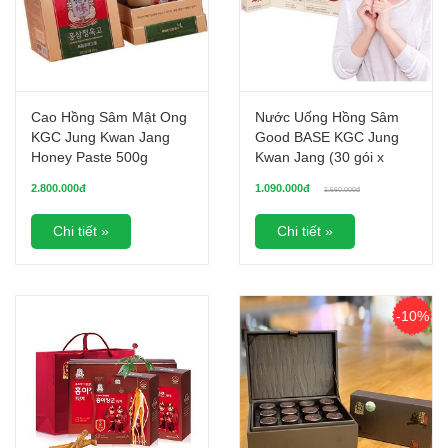
Cao Hồng Sâm Mật Ong
Nước Uống Hồng Sâm
KGC Jung Kwan Jang
Good BASE KGC Jung
Honey Paste 500g
Kwan Jang (30 gói x
10ml)
2.800.000đ
1.090.000đ
1.560.000đ
Chi tiết »
Chi tiết »
-10%