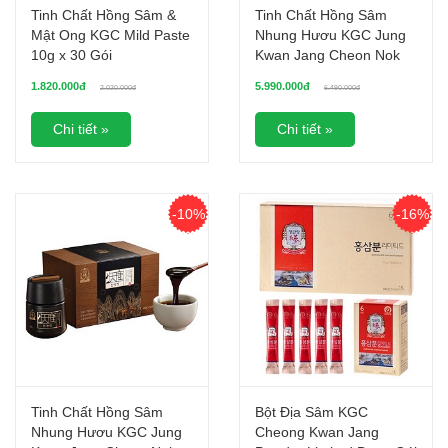
Tinh Chất Hồng Sâm &
Tinh Chất Hồng Sâm
Mật Ong KGC Mild Paste
Nhung Hươu KGC Jung
10g x 30 Gói
Kwan Jang Cheon Nok
(10g x 30 gói)
1.820.000đ
5.990.000đ
2.020.000đ
6.490.000đ
Chi tiết »
Chi tiết »
-10%
-16%
Tinh Chất Hồng Sâm
Bột Địa Sâm KGC
Nhung Hươu KGC Jung
Cheong Kwan Jang