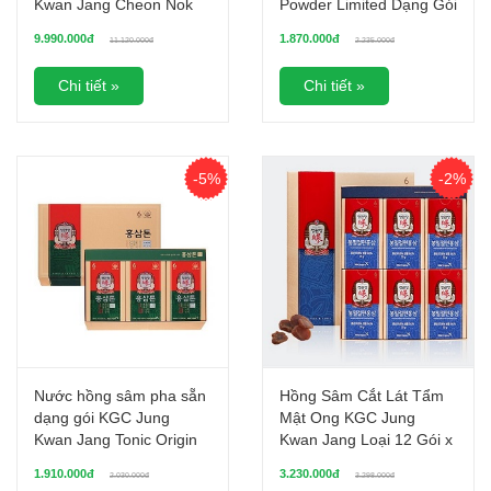
Kwan Jang Cheon Nok
Powder Limited Dạng Gói
(Hũ 180g, 2 Hũ x 180g)
60 gói x 1,5g
9.990.000đ
1.870.000đ
11.120.000đ
2.235.000đ
Chi tiết »
Chi tiết »
-5%
-2%
Nước hồng sâm pha sẵn
Hồng Sâm Cắt Lát Tẩm
dạng gói KGC Jung
Mật Ong KGC Jung
Kwan Jang Tonic Origin
Kwan Jang Loại 12 Gói x
30 gói
20g
1.910.000đ
3.230.000đ
2.030.000đ
3.298.000đ