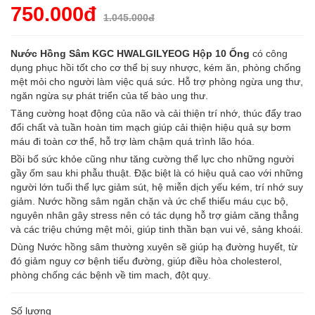
750.000đ
1.045.000đ
Nước Hồng Sâm KGC HWALGILYEOG Hộp 10 Ống
có công
dụng phục hồi tốt cho cơ thể bị suy nhược, kém ăn, phòng chống
mệt mỏi cho người làm việc quá sức. Hỗ trợ phòng ngừa ung thư,
ngăn ngừa sự phát triển của tế bào ung thư.
Tăng cường hoạt động của não và cải thiện trí nhớ, thúc đẩy trao
đổi chất và tuần hoàn tim mạch giúp cải thiện hiệu quả sự bơm
máu đi toàn cơ thể, hỗ trợ làm chậm quá trình lão hóa.
Bồi bổ sức khỏe cũng như tăng cường thể lực cho những người
gầy ốm sau khi phẫu thuật. Đặc biệt là có hiệu quả cao với những
người lớn tuổi thể lực giảm sút, hệ miễn dịch yếu kém, trí nhớ suy
giảm. Nước hồng sâm ngăn chặn và ức chế thiếu máu cục bộ,
nguyên nhân gây stress nên có tác dụng hỗ trợ giảm căng thẳng
và các triệu chứng mệt mỏi, giúp tinh thần bạn vui vẻ, sảng khoái.
Dùng Nước hồng sâm thường xuyên sẽ giúp hạ đường huyết, từ
đó giảm nguy cơ bệnh tiểu đường, giúp điều hòa cholesterol,
phòng chống các bệnh về tim mach, đột quỵ.
Số lượng