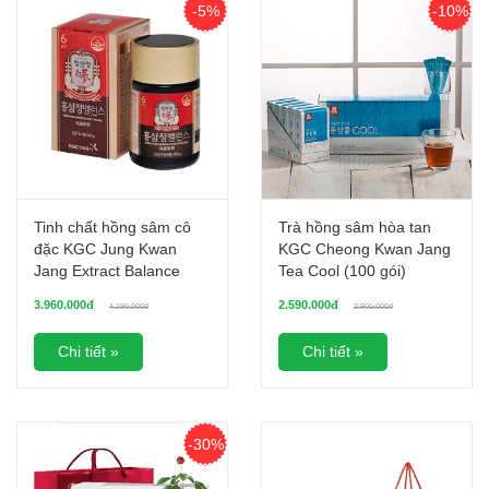
-5%
-10%
Tinh chất hồng sâm cô
Trà hồng sâm hòa tan
đặc KGC Jung Kwan
KGC Cheong Kwan Jang
Jang Extract Balance
Tea Cool (100 gói)
dạng chai 200g
3.960.000đ
2.590.000đ
4.190.000đ
2.900.000đ
Chi tiết »
Chi tiết »
-30%