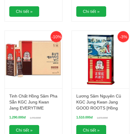
Chi tiết »
Chi tiết »
-10%
-3%
Tinh Chất Hồng Sâm Pha
Lương Sâm Nguyên Củ
Sẵn KGC Jung Kwan
KGC Jung Kwan Jang
Jang EVERYTIME
GOOD ROOTS [Hồng
BALANCE - Hộp 20 Gói
Sâm Hàn Quốc Củ Khô]
1.290.000đ
1.510.000đ
1.440.000đ
1.570.000đ
Chi tiết »
Chi tiết »