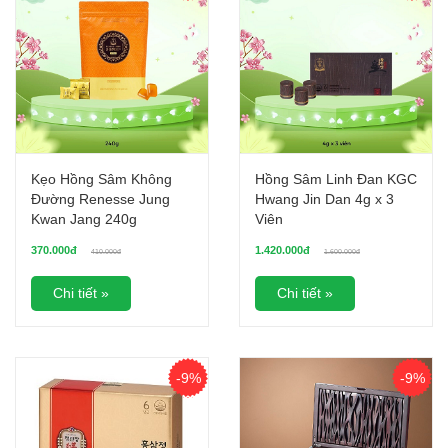
Kẹo Hồng Sâm Không
Hồng Sâm Linh Đan KGC
Đường Renesse Jung
Hwang Jin Dan 4g x 3
Kwan Jang 240g
Viên
370.000đ
1.420.000đ
410.000đ
1.600.000đ
Chi tiết »
Chi tiết »
-9%
-9%