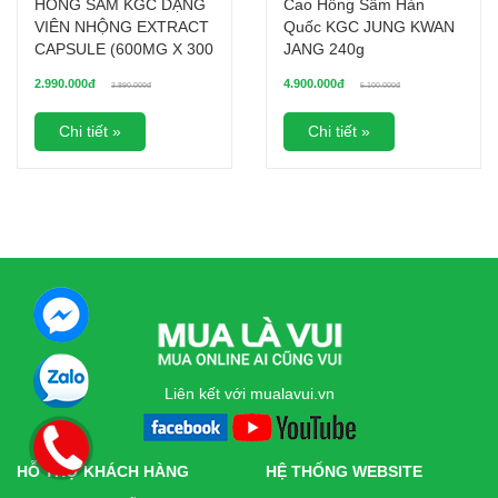
HỒNG SÂM KGC DẠNG
Cao Hồng Sâm Hàn
VIÊN NHỘNG EXTRACT
Quốc KGC JUNG KWAN
CAPSULE (600MG X 300
JANG 240g
VIÊN)
2.990.000đ
4.900.000đ
3.890.000đ
5.100.000đ
Chi tiết »
Chi tiết »
Liên kết với mualavui.vn
HỖ TRỢ KHÁCH HÀNG
HỆ THỐNG WEBSITE