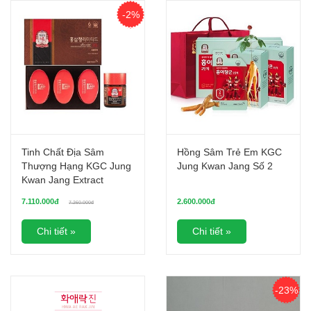
-2%
Tinh Chất Địa Sâm
Hồng Sâm Trẻ Em KGC
Thượng Hạng KGC Jung
Jung Kwan Jang Số 2
Kwan Jang Extract
Limited - Set 3 hộp x
7.110.000đ
2.600.000đ
7.260.000đ
100gr
Chi tiết »
Chi tiết »
-23%