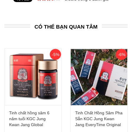
CÓ THỂ BẠN QUAN TÂM
-5%
-6%
Tinh chất hồng sâm 6
Tinh Chất Hồng Sâm Pha
năm tuổi KGC Jung
Sẵn KGC Jung Kwan
Kwan Jang Global
Jang EveryTime Original
Extract 240g - Phiên bản
(30 gói)