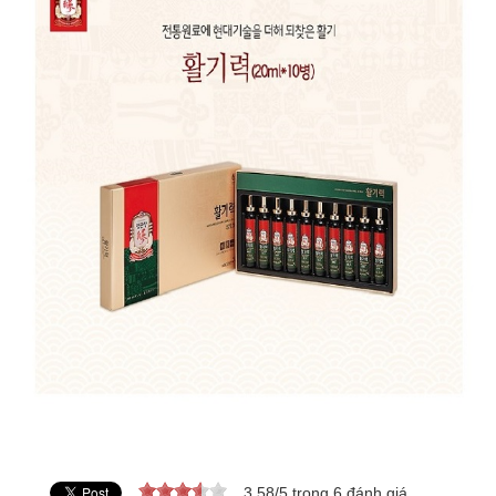
3.58
/
5
trong
6
đánh giá