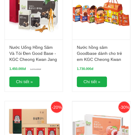
Nước Uống Hồng Sâm
Nước hồng sâm
Và Tỏi Đen Good Base -
Goodbase dành cho trẻ
KGC Cheong Kwan Jang
em KGC Cheong Kwan
Jang 30ml x 28 gói
1.450.000đ
1.730.000đ
2.072.000đ
Chi tiết »
Chi tiết »
-20%
-30%