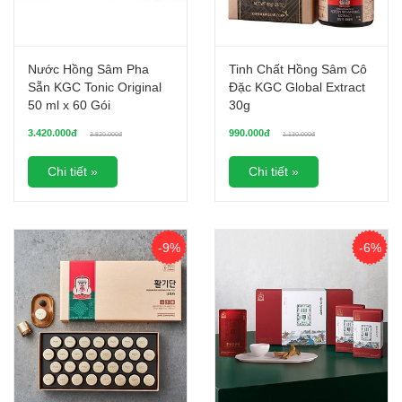
Nước Hồng Sâm Pha
Tinh Chất Hồng Sâm Cô
Sẵn KGC Tonic Original
Đặc KGC Global Extract
50 ml x 60 Gói
30g
3.420.000đ
990.000đ
3.820.000đ
1.130.000đ
Chi tiết »
Chi tiết »
-9%
-6%