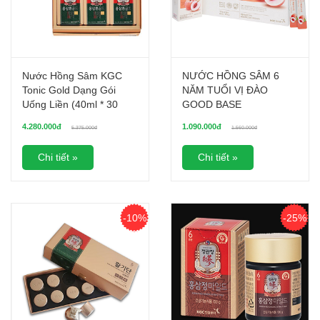
Nước Hồng Sâm KGC
NƯỚC HỒNG SÂM 6
Tonic Gold Dạng Gói
NĂM TUỔI VỊ ĐÀO
Uống Liền (40ml * 30
GOOD BASE
Gói)
4.280.000đ
1.090.000đ
5.375.000đ
1.560.000đ
Chi tiết »
Chi tiết »
-10%
-25%