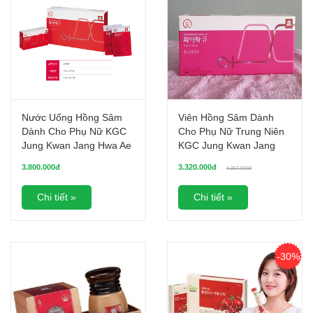
Nước Uống Hồng Sâm
Viên Hồng Sâm Dành
Dành Cho Phụ Nữ KGC
Cho Phụ Nữ Trung Niên
Jung Kwan Jang Hwa Ae
KGC Jung Kwan Jang
Rak Jin (70ml x 30 gói)
(500mg x 112 viên)
3.800.000đ
3.320.000đ
4.357.000đ
Chi tiết »
Chi tiết »
-30%