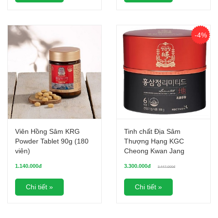
-4%
Viên Hồng Sâm KRG
Tinh chất Địa Sâm
Powder Tablet 90g (180
Thượng Hạng KGC
viên)
Cheong Kwan Jang
Extract Limited (Hộp
1.140.000đ
3.300.000đ
3.447.000đ
100g)
Chi tiết »
Chi tiết »