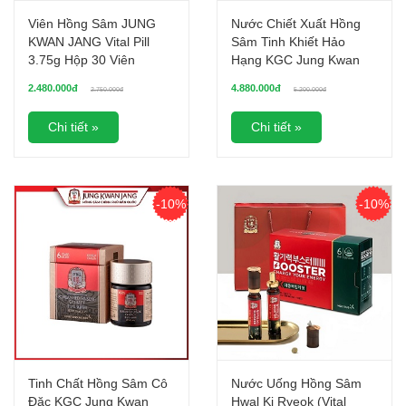
Viên Hồng Sâm JUNG
Nước Chiết Xuất Hồng
KWAN JANG Vital Pill
Sâm Tinh Khiết Hảo
3.75g Hộp 30 Viên
Hạng KGC Jung Kwan
Jang PURE EXTRACT
2.480.000đ
4.880.000đ
2.750.000đ
5.200.000đ
90ML x 30 gói
Chi tiết »
Chi tiết »
-10%
-10%
Tinh Chất Hồng Sâm Cô
Nước Uống Hồng Sâm
Đặc KGC Jung Kwan
Hwal Ki Ryeok (Vital