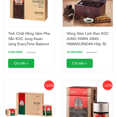
Tinh Chất Hồng Sâm Pha
Hồng Sâm Linh Đan KGC
Sẵn KGC Jung Kwan
JUNG KWAN JANG
Jang EveryTime Balance
HWANGJINDAN Hộp 30
Hộp 30 Gói
Viên
1.910.000đ
14.250.000đ
2.110.000đ
15.790.000đ
Chi tiết »
Chi tiết »
-10%
-12%