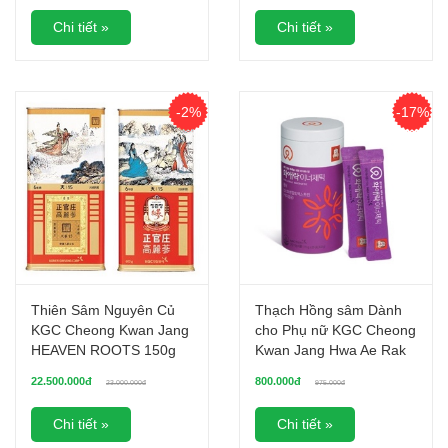
Chi tiết »
Chi tiết »
-2%
-17%
Thiên Sâm Nguyên Củ
Thạch Hồng sâm Dành
KGC Cheong Kwan Jang
cho Phụ nữ KGC Cheong
HEAVEN ROOTS 150g
Kwan Jang Hwa Ae Rak
(20ji) 7 Củ
Innergetic hộp 15g x 20
22.500.000đ
800.000đ
23.000.000đ
975.000đ
gói
Chi tiết »
Chi tiết »