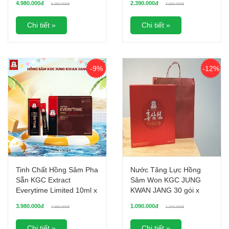
4.980.000đ
2.390.000đ
5.250.000đ
2.550.000đ
xuất khẩu
Chi tiết »
Chi tiết »
-9%
-12%
Tinh Chất Hồng Sâm Pha
Nước Tăng Lực Hồng
Sẵn KGC Extract
Sâm Won KGC JUNG
Everytime Limited 10ml x
KWAN JANG 30 gói x
30 gói
70ml
3.980.000đ
1.090.000đ
4.380.000đ
1.240.000đ
Chi tiết »
Chi tiết »