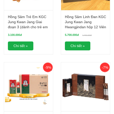
Hồng Sâm Trẻ Em KGC
Hồng Sâm Linh Đan KGC
Jung Kwan Jang Giai
Jung Kwan Jang
đoạn 3 (dành cho trẻ em
Hwangjindan hộp 12 Viên
8-10 tuổi) (20ml x 30 gói)
3.100.000đ
5.700.000đ
6.400.000đ
Chi tiết »
Chi tiết »
-9%
-7%