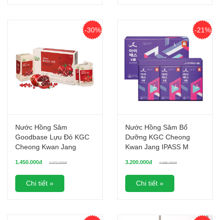
-30%
-21%
Nước Hồng Sâm
Nước Hồng Sâm Bổ
Goodbase Lựu Đỏ KGC
Dưỡng KGC Cheong
Cheong Kwan Jang
Kwan Jang IPASS M
(50ml x 30 gói)
(50ml x 30 gói)
1.450.000đ
3.200.000đ
2.072.000đ
4.095.000đ
Chi tiết »
Chi tiết »