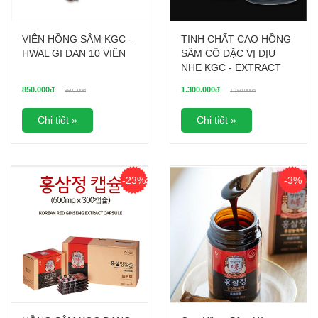
VIÊN HỒNG SÂM KGC -
TINH CHẤT CAO HỒNG
HWAL GI DAN 10 VIÊN
SÂM CÔ ĐẶC VỊ DỊU
NHẸ KGC - EXTRACT
MILD 100G
850.000đ
1.300.000đ
950.000đ
1.750.000đ
Chi tiết »
Chi tiết »
-23%
-3%