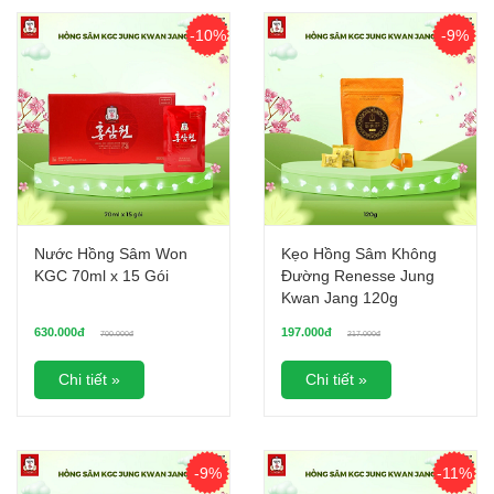
-10%
-9%
Nước Hồng Sâm Won
Kẹo Hồng Sâm Không
KGC 70ml x 15 Gói
Đường Renesse Jung
Kwan Jang 120g
630.000đ
197.000đ
700.000đ
217.000đ
Chi tiết »
Chi tiết »
-9%
-11%