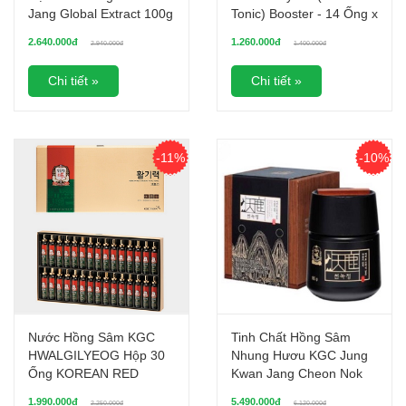
Jang Global Extract 100g
Tonic) Booster - 14 Ống x
(20ml + 1 Viên Nén
2.640.000đ
1.260.000đ
2.940.000đ
1.400.000đ
400mg)/Hộp
Chi tiết »
Chi tiết »
-11%
-10%
Nước Hồng Sâm KGC
Tinh Chất Hồng Sâm
HWALGILYEOG Hộp 30
Nhung Hươu KGC Jung
Ống KOREAN RED
Kwan Jang Cheon Nok
GINSENG VITAL TONIC
(Hũ 180g)
1.990.000đ
5.490.000đ
2.250.000đ
6.120.000đ