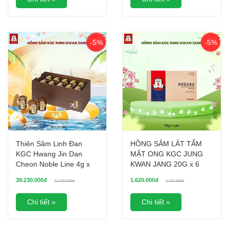
-5%
-5%
Thiên Sâm Linh Đan
HỒNG SÂM LÁT TẨM
KGC Hwang Jin Dan
MẬT ONG KGC JUNG
Cheon Noble Line 4g x
KWAN JANG 20G x 6
20 viên
HỘP
39.230.000đ
1.620.000đ
41.730.000đ
1.720.000đ
Chi tiết »
Chi tiết »