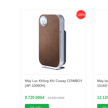
-28%
Máy Lọc Không Khí Coway COWBOY
Máy lọ
(AP-1008DH)
1516D
9.720.000đ
12.12
13.500.000đ