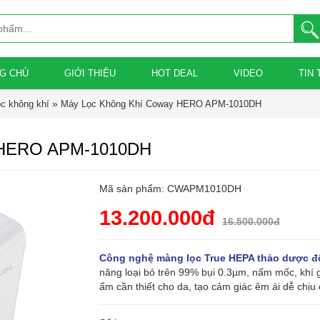
G CHỦ
GIỚI THIỆU
HOT DEAL
VIDEO
TIN 
»
c không khí
Máy Lọc Không Khí Coway HERO APM-1010DH
HERO APM-1010DH
Mã sản phẩm: CWAPM1010DH
13.200.000đ
16.500.000đ
Công nghệ màng lọc True HEPA thảo dược đ
năng loại bỏ trên 99% bụi 0.3µm, nấm mốc, khí 
ẩm cần thiết cho da, tạo cảm giác êm ái dễ chịu