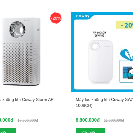
-28%
c không khí Coway Storm AP
Máy lọc không khí Coway SW
1008CH)
0.000đ
8.800.000đ
17.000.000đ
11.000.000đ