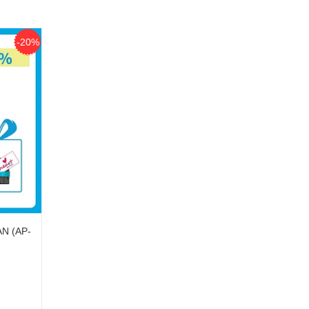
-20%
AN (AP-